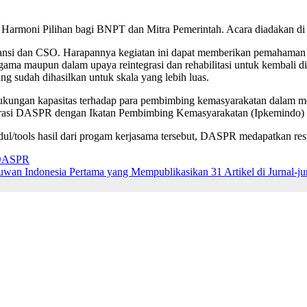
Harmoni Pilihan bagi BNPT dan Mitra Pemerintah. Acara diadakan di J
tansi dan CSO. Harapannya kegiatan ini dapat memberikan pemahaman
 agama maupun dalam upaya reintegrasi dan rehabilitasi untuk kembali 
ng sudah dihasilkan untuk skala yang lebih luas.
kungan kapasitas terhadap para pembimbing kemasyarakatan dalam men
rasi DASPR dengan Ikatan Pembimbing Kemasyarakatan (Ipkemindo) 
l/tools hasil dari progam kerjasama tersebut, DASPR medapatkan respo
 DASPR
wan Indonesia Pertama yang Mempublikasikan 31 Artikel di Jurnal-jur