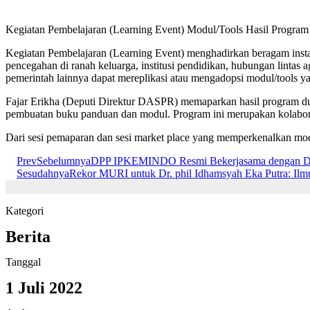
Kegiatan Pembelajaran (Learning Event) Modul/Tools Hasil Program 
Kegiatan Pembelajaran (Learning Event) menghadirkan beragam ins
pencegahan di ranah keluarga, institusi pendidikan, hubungan lintas
pemerintah lainnya dapat mereplikasi atau mengadopsi modul/tools ya
Fajar Erikha (Deputi Direktur DASPR) memaparkan hasil program du
pembuatan buku panduan dan modul. Program ini merupakan kolabo
Dari sesi pemaparan dan sesi market place yang memperkenalkan modu
Prev
Sebelumnya
DPP IPKEMINDO Resmi Bekerjasama dengan
Sesudahnya
Rekor MURI untuk Dr. phil Idhamsyah Eka Putra: Ilmu
Kategori
Berita
Tanggal
1 Juli 2022