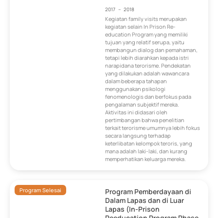
2017
–
2018
Kegiatan family visits merupakan
kegiatan selain In Prison Re-
education Program yang memiliki
tujuan yang relatif serupa, yaitu
membangun dialog dan pemahaman,
tetapi lebih diarahkan kepada istri
narapidana terorisme. Pendekatan
yang dilakukan adalah wawancara
dalam beberapa tahapan
menggunakan psikologi
fenomenologis dan berfokus pada
pengalaman subjektif mereka.
Aktivitas ini didasari oleh
pertimbangan bahwa penelitian
terkait terorisme umumnya lebih fokus
secara langsung terhadap
keterlibatan kelompok teroris, yang
mana adalah laki-laki, dan kurang
memperhatikan keluarga mereka.
Program Selesai
Program Pemberdayaan di
Dalam Lapas dan di Luar
Lapas (In-Prison
Reeducation Program Phase