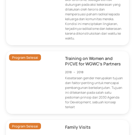
dukungan pada aksi kekerasan yang
dilakukan oleh teroris dan
mempersuasi paham radikal kepada
keluarga dan komunitas mereka.
Kondisi ini menciptakan lingkaran,
terjadinya radikalisme dan kekerasan
karena dikonstruksikan dari waktu ke
waktu.
Program Selesai
Training on Women and
P/CVE for WGWC’s Partners
2018
–
2018
Kesetaraan gender merupakan tujuan
dan faktor penting untuk mencapai
pembangunan berkelanjutan. Tujuan
ini ditekankan pada salah satu
pedoman prinsip dari 2030 Agenda
for Development, sebuah konsep
terkait
Program Selesai
Family Visits