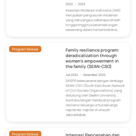
2022
–
2023
Asesmen Moderasi Indonesia (AMI)
merupakan pengukuran moderasi
yang menyangkut seberapa rendah
hingga tingginya kecenderungan
seseorang dalam hal bertoleransi,
Program Selesai
Family resilience program:
deradicalization through
women’s empowerment in
the family (SEAN-CSO)
Juli 2022
–
Desember 2022
DASPR bekerjasama dengan lembaga
SEAN-CSO (South East Asian Network
of Civil Society Organizations) yang
didukung oleh Deakin University,
Australia tengah membuat program
resiliensi keluarga untuk keluarga
napiter/ex-napiter di wilayah
Jabodetabek.
Program Selesai
Integrasi Pencegahan dan