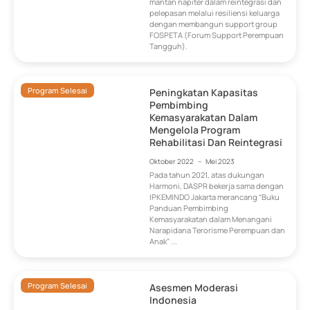
mantan napiter dalam reintegrasi dan
pelepasan melalui resiliensi keluarga
dengan membangun support group
FOSPETA (Forum Support Perempuan
Tangguh).
Program Selesai
Peningkatan Kapasitas
Pembimbing
Kemasyarakatan Dalam
Mengelola Program
Rehabilitasi Dan Reintegrasi
Oktober 2022
–
Mei 2023
Pada tahun 2021, atas dukungan
Harmoni, DASPR bekerja sama dengan
IPKEMINDO Jakarta merancang “Buku
Panduan Pembimbing
Kemasyarakatan dalam Menangani
Narapidana Terorisme Perempuan dan
Anak" ...
Program Selesai
Asesmen Moderasi
Indonesia