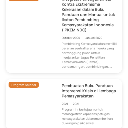
Kontra Ekstremisme
Kekerasan dalam Buku
Panduan dan Manual untuk
Ikatan Pembimbing
Kemasyarakatan Indonesia
(IPKEMINDO)
Oktober 2020
–
Januari 2022
Pembimbing Kemasyarakatan memiliki
peranan sentral karena mereka yang
bertanggung jawab untuk
menjalankan tugas Penelitian
Kemasyarakatan (Litmas),
pendampingan, pembimbingan, ...
Program Selesai
Pembuatan Buku Panduan
Intervensi Krisis di Lembaga
Pemasyarakatan
2021
–
2021
Program ini bertujuan untuk
meningkatkan kapasitas petugas
kemasyarakatan dalam memberikan
dukungan psikososial ...