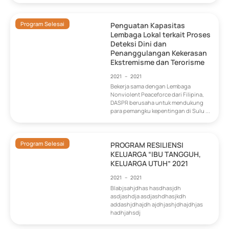
Program Selesai
Penguatan Kapasitas
Lembaga Lokal terkait Proses
Deteksi Dini dan
Penanggulangan Kekerasan
Ekstremisme dan Terorisme
2021
–
2021
Bekerja sama dengan Lembaga
Nonviolent Peaceforce dari Filipina,
DASPR berusaha untuk mendukung
para pemangku kepentingan di Sulu ...
Program Selesai
PROGRAM RESILIENSI
KELUARGA “IBU TANGGUH,
KELUARGA UTUH” 2021
2021
–
2021
Blabjsahjdhas hasdhasjdh
asdjashdja asdjashdhasjkdh
addashjdhajdh ajdhjashjdhajdhjas
hadhjahsdj