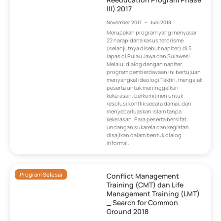
III) 2017
November 2017
–
Juni 2018
Merupakan program yang menyasar
22 narapidana kasus terorisme
(selanjutnya disebut napiter) di 5
lapas di Pulau Jawa dan Sulawesi.
Melalui dialog dengan napiter,
program pemberdayaan ini bertujuan
menyangkal ideologi Takfiri, mengajak
peserta untuk meninggalkan
kekerasan, berkomitmen untuk
resolusi konflik secara damai, dan
menyebarluaskan Islam tanpa
kekerasan. Para peserta bersifat
undangan sukarela dan kegiatan
disajikan dalam bentuk dialog
informal.
Program Selesai
Conflict Management
Training (CMT) dan Life
Management Training (LMT)
_ Search for Common
Ground 2018