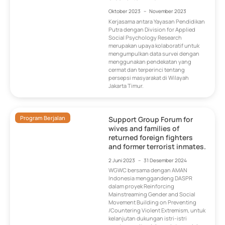
Oktober 2023
–
November 2023
Kerjasama antara Yayasan Pendidikan
Putra dengan Division for Applied
Social Psychology Research
merupakan upaya kolaboratif untuk
mengumpulkan data survei dengan
menggunakan pendekatan yang
cermat dan terperinci tentang
persepsi masyarakat di Wilayah
Jakarta Timur.
Program Berjalan
Support Group Forum for
wives and families of
returned foreign fighters
and former terrorist inmates.
2 Juni 2023
–
31 Desember 2024
WGWC bersama dengan AMAN
Indonesia menggandeng DASPR
dalam proyek Reinforcing
Mainstreaming Gender and Social
Movement Building on Preventing
/Countering Violent Extremism, untuk
kelanjutan dukungan istri-istri