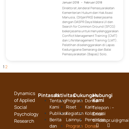
Januari 2018
–
Februari 2018
Direktorat Jenderal Pemasyarakatan
Kementerian Hukum dan Hak Asasi
Manusia, (DitjenPAS) bekerjasama
dengan DASPR Daya Makara UI dan
Search for Common Ground (SFCG)
bekerjasama untuk menyelenggarakan
Conflict Management Training (CMT)
dan Life Management Training (LMT).
Pelatihan diselenggarakan di Lapas
Kedungpane Semarang dan Balai
Pemasyarakatan (Bapas) Solo.
1
2
Dynamics
Pintasan
Aktivitas
Dukungan
Hubungi
Kami
of Applied
Tentang
Program
Donasi
Social
Kami
Riset
Karir
Telepon : –
Publikasi
Kegiatan
Kolaborasi
Psychology
Email :
Berita
Lainnya
Penelitian
timdaspr.ui@gmai
Research
dan
Program
Donasi