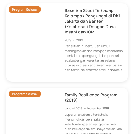
Program Selesai
Baseline Studi Terhadap
Kelompok Pengungsi di DKI
Jakarta dan Banten
(Kolaborasi Dengan Daya
Insani dan IOM
2019
–
2019
Penelitian ini bertujuan untuk
meningkatkan dan menjaga kesehatan
mental para pengungsi dan pencari
suaka dengan kerentanan selama
proses migrasi yang aman, manusiawi
dan tertib, selama transit di Indonesia
...
Program Selesai
Family Resilience Program
(2019)
Januari 2019
–
November 2019
Laporan akademis terdahulu
menunjukkan peningkatan
keterlibatan peran yang dimainkan
oleh keluarga dalam upaya melakukan
aksi terorisme, sebagai bentuk