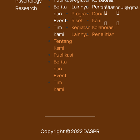
Psychology
Email :
Berita
Lainnya
Penelitian
timdaspr.ui@gmai
Research
dan
Program
Donasi
Event
Riset
Karir
Tim
Kegiatan
Kolaborasi
Kami
Lainnya
Penelitian
Tentang
Kami
Publikasi
Berita
dan
Event
Tim
Kami
Copyright © 2022 DASPR