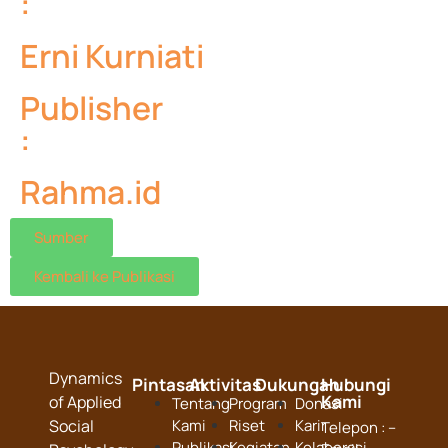
:
Erni Kurniati
Publisher
:
Rahma.id
Sumber
Kembali ke Publikasi
Dynamics
Pintasan
Aktivitas
Dukungan
Hubungi
Kami
of Applied
Tentang
Program
Donasi
Social
Kami
Riset
Karir
Telepon : –
Publikasi
Kegiatan
Kolaborasi