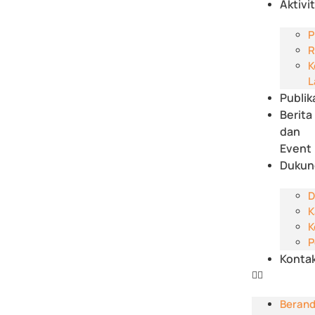
Aktivi
P
R
K
L
Publik
Berita
dan
Event
Dukun
D
K
K
P
Konta
Beran