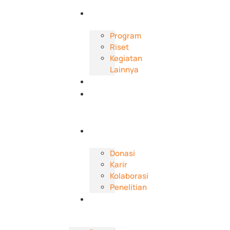
Kami
Aktivitas
Program
Riset
Kegiatan
Lainnya
Publikasi
Berita
dan
Event
Dukungan
Donasi
Karir
Kolaborasi
Penelitian
Kontak