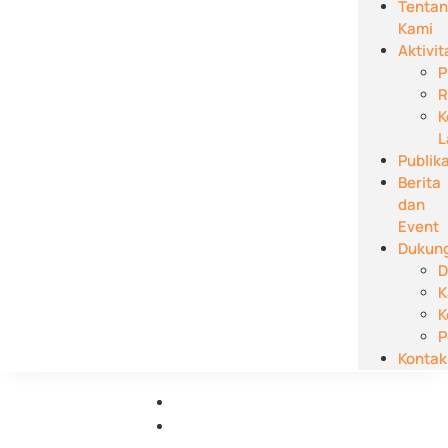
Tenta
Kami
Aktivit
P
R
K
L
Publik
Berita
dan
Event
Dukun
D
K
K
P
Kontak
Beranda
Tentang