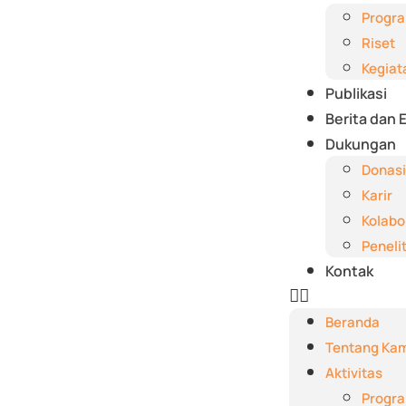
Progr
Riset
Kegiat
Publikasi
Berita dan 
Dukungan
Donasi
Karir
Kolabo
Peneli
Kontak
Beranda
Tentang Kam
Aktivitas
Progr