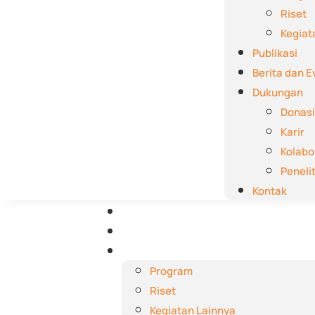
Riset
Kegiat
Publikasi
Berita dan E
Dukungan
Donasi
Karir
Kolabo
Peneli
Kontak
Beranda
Tentang Kami
Aktivitas
Program
Riset
Kegiatan Lainnya