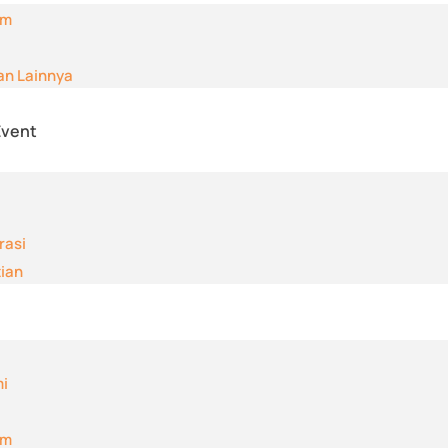
am
an Lainnya
Event
rasi
tian
i
am