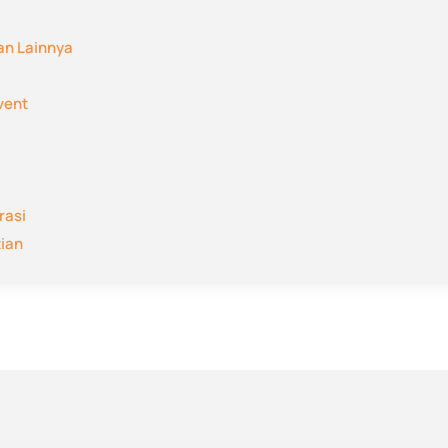
an Lainnya
vent
rasi
tian