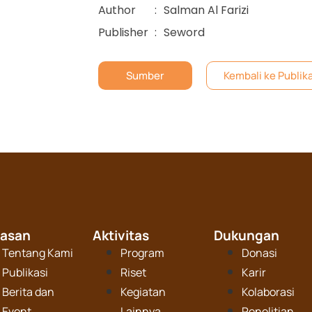
Author
:
Salman Al Farizi
Publisher
:
Seword
Sumber
Kembali ke Publik
tasan
Aktivitas
Dukungan
Tentang Kami
Program
Donasi
Publikasi
Riset
Karir
Berita dan
Kegiatan
Kolaborasi
Event
Lainnya
Penelitian