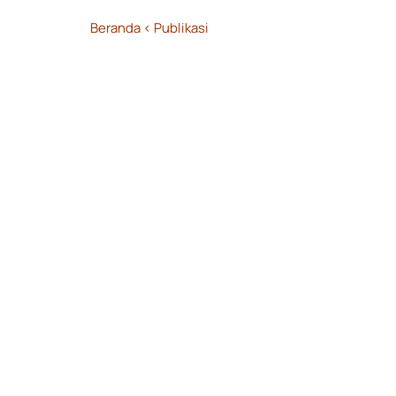
Beranda
< Publikasi
< Panduan Sistem Deteksi & P