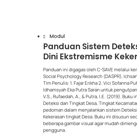
enanganan Dini Ekstremisme Kekerasan Tingkat Desa
Modul
Panduan Sistem Detek
Dini Ekstremisme Keke
Panduan ini digagas oleh C-SAVE melalui ker
Social Psychology Research (DASPR), Ichsan 
Tim Penulis: 1. Fajar Erikha 2. Vici Sofanna Pu
Idhamsyah Eka Putra Saran untuk pengutpan b
V.S., Rufaedah, A., & Putra, I.E. (2019). Buku
Deteksi dan Tingkat Desa, Tingkat Kecamat
pedoman dalam menjalankan sistem Deteks
Kekerasan tingkat Desa. Buku ini disusun 
beberapa gambar visual agar mudah dimenger
pengguna.