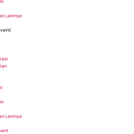
am
an Lainnya
Event
rasi
tian
i
am
an Lainnya
vent