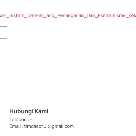
duan_Sistem_Deteksi_and_Penanganan_Dini_Ekstremisme_Kek
Request Download
Hubungi Kami
Telepon : –
Email : timdaspr.ui@gmail.com