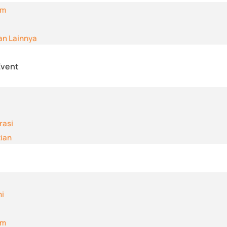
am
an Lainnya
Event
rasi
tian
i
am