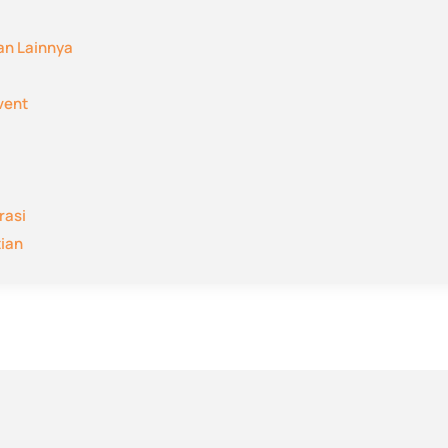
an Lainnya
vent
rasi
tian