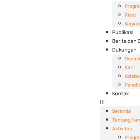
Progr
Riset
Kegiat
Publikasi
Berita dan 
Dukungan
Donasi
Karir
Kolabo
Peneli
Kontak
Beranda
Tentang Kam
Aktivitas
Progr