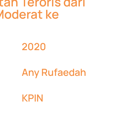
an Teroris dari
Moderat ke
2020
Any Rufaedah
KPIN