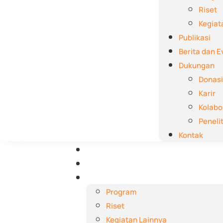
Riset
Kegiat
Publikasi
Berita dan E
Dukungan
Donasi
Karir
Kolabo
Peneli
Kontak
Beranda
Tentang Kami
Aktivitas
Program
Riset
Kegiatan Lainnya