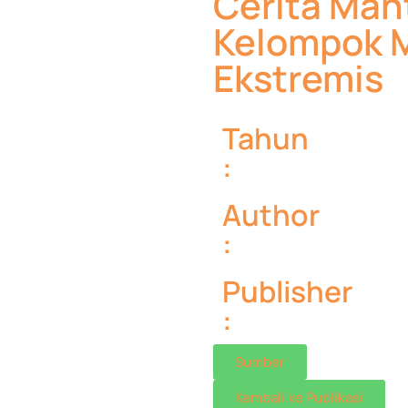
Cerita Mant
Kelompok 
Ekstremis
Tahun
:
Author
:
Publisher
:
Sumber
Kembali ke Publikasi