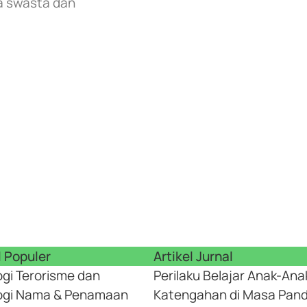
a swasta dan
l Populer
Artikel Jurnal
ogi Terorisme dan
Perilaku Belajar Anak-Ana
logi Nama & Penamaan
Katengahan di Masa Pan