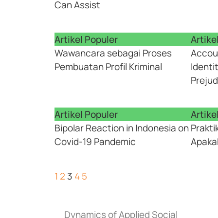
Can Assist
Artikel Populer
Artike
Wawancara sebagai Proses
Accoun
Pembuatan Profil Kriminal
Identi
Prejud
Artikel Populer
Artike
Bipolar Reaction in Indonesia on
Prakti
Covid-19 Pandemic
Apakah
1
2
3
4
5
Dynamics of Applied Social