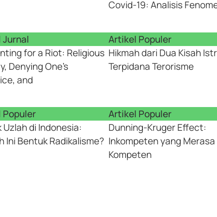
Covid-19: Analisis Fenom
l Jurnal
Artikel Populer
ting for a Riot: Religious
Hikmah dari Dua Kisah Istr
ty, Denying One’s
Terpidana Terorisme
ice, and
l Populer
Artikel Populer
k Uzlah di Indonesia:
Dunning-Kruger Effect:
 Ini Bentuk Radikalisme?
Inkompeten yang Merasa
Kompeten