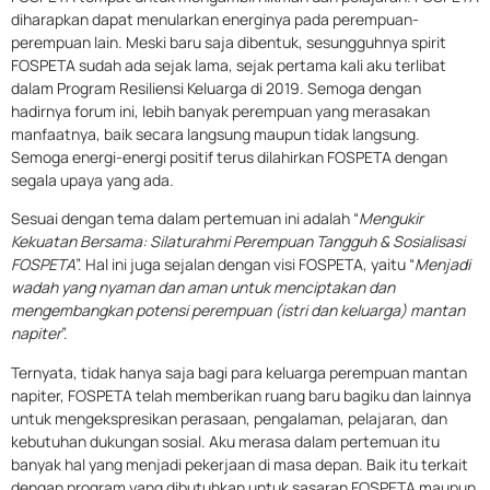
diharapkan dapat menularkan energinya pada perempuan-
perempuan lain. Meski baru saja dibentuk, sesungguhnya spirit
FOSPETA sudah ada sejak lama, sejak pertama kali aku terlibat
dalam Program Resiliensi Keluarga di 2019. Semoga dengan
hadirnya forum ini, lebih banyak perempuan yang merasakan
manfaatnya, baik secara langsung maupun tidak langsung.
Semoga energi-energi positif terus dilahirkan FOSPETA dengan
segala upaya yang ada.
Sesuai dengan tema dalam pertemuan ini adalah “
Mengukir
Kekuatan Bersama: Silaturahmi Perempuan Tangguh & Sosialisasi
FOSPETA
”. Hal ini juga sejalan dengan visi FOSPETA, yaitu “
Menjadi
wadah yang nyaman dan aman untuk menciptakan dan
mengembangkan potensi perempuan (istri dan keluarga) mantan
napiter
”.
Ternyata, tidak hanya saja bagi para keluarga perempuan mantan
napiter, FOSPETA telah memberikan ruang baru bagiku dan lainnya
untuk mengekspresikan perasaan, pengalaman, pelajaran, dan
kebutuhan dukungan sosial. Aku merasa dalam pertemuan itu
banyak hal yang menjadi pekerjaan di masa depan. Baik itu terkait
dengan program yang dibutuhkan untuk sasaran FOSPETA maupun