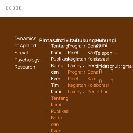
Dynamics
Pintasan
Aktivitas
Dukungan
Hubungi
Kami
of Applied
Tentang
Program
Donasi
Social
Kami
Riset
Karir
Telepon : –
Publikasi
Kegiatan
Kolaborasi
Psychology
Email :
Berita
Lainnya
Penelitian
timdaspr.ui@gmai
Research
dan
Program
Donasi
Event
Riset
Karir
Tim
Kegiatan
Kolaborasi
Kami
Lainnya
Penelitian
Tentang
Kami
Publikasi
Berita
dan
Event