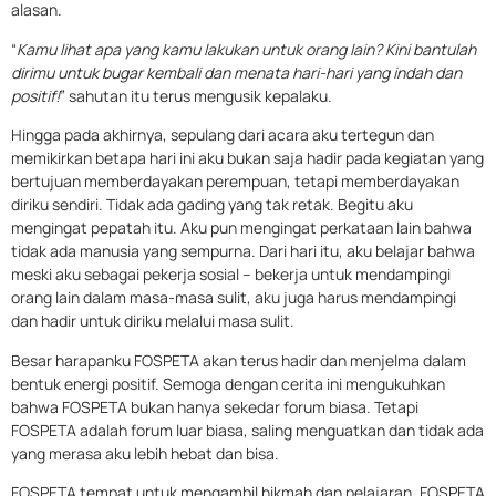
alasan.
“
Kamu lihat apa yang kamu lakukan untuk orang lain? Kini bantulah
dirimu untuk bugar kembali dan menata hari-hari yang indah dan
positif!
” sahutan itu terus mengusik kepalaku.
Hingga pada akhirnya, sepulang dari acara aku tertegun dan
memikirkan betapa hari ini aku bukan saja hadir pada kegiatan yang
bertujuan memberdayakan perempuan, tetapi memberdayakan
diriku sendiri. Tidak ada gading yang tak retak. Begitu aku
mengingat pepatah itu. Aku pun mengingat perkataan lain bahwa
tidak ada manusia yang sempurna. Dari hari itu, aku belajar bahwa
meski aku sebagai pekerja sosial – bekerja untuk mendampingi
orang lain dalam masa-masa sulit, aku juga harus mendampingi
dan hadir untuk diriku melalui masa sulit.
Besar harapanku FOSPETA akan terus hadir dan menjelma dalam
bentuk energi positif. Semoga dengan cerita ini mengukuhkan
bahwa FOSPETA bukan hanya sekedar forum biasa. Tetapi
FOSPETA adalah forum luar biasa, saling menguatkan dan tidak ada
yang merasa aku lebih hebat dan bisa.
FOSPETA tempat untuk mengambil hikmah dan pelajaran. FOSPETA