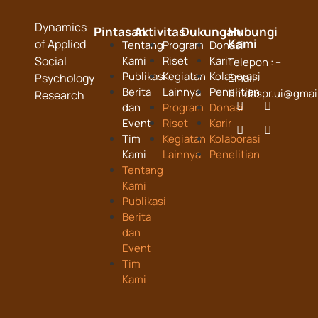
Dynamics
Pintasan
Aktivitas
Dukungan
Hubungi
Kami
of Applied
Tentang
Program
Donasi
Social
Kami
Riset
Karir
Telepon : –
Publikasi
Kegiatan
Kolaborasi
Psychology
Email :
Berita
Lainnya
Penelitian
timdaspr.ui@gmai
Research
dan
Program
Donasi
Event
Riset
Karir
Tim
Kegiatan
Kolaborasi
Kami
Lainnya
Penelitian
Tentang
Kami
Publikasi
Berita
dan
Event
Tim
Kami