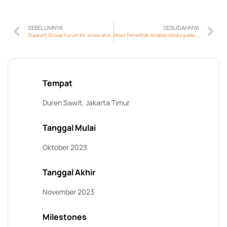
SEBELUMNYA
SESUDAHNYA
Support Group Forum for wives and families of returned foreign fighters and former terrorist inmates.
Riset Penelitian Analisis Modul pada Sektor Deradikalisasi_PeaceGen
Tempat
Duren Sawit, Jakarta Timur
Tanggal Mulai
Oktober 2023
Tanggal Akhir
November 2023
Milestones