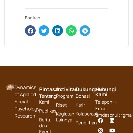
Bagikan
Dynamics
Pintasan
Aktivitas
Dukungan
Hubungi
Kami
of Applied
Tentang
Program
Donasi
Social
Kami
Telepon : –
Riset
Karir
Psychology
Email :
Publikasi
Kegiatan
Kolaborasi
timdaspr.ui@gmai
Research
Berita
Lainnya
Penelitian
dan
Event